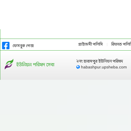
প্রাইভেসী পলিসি
রিফান্ড পলি
|
ফেসবুক পেজ
২নং হাবাসপুর ইউনিয়ন পরিষদ
habashpur.upsheba.com